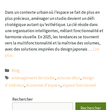
Dans un contexte urbain où l’espace se fait de plus en
plus précieux, aménager un studio devient un défi
stratégique autant qu’esthétique. La clé réside dans
une organisation intelligentes, mêlant fonctionnalité et
harmonie visuelle. En 2025, les tendances se tournent
vers la multifonctionnalité et la maîtrise des volumes,
avec des solutions inspirées du design japonais …
Lire
plus
Catégories
Blog
Étiquettes
aménagement de studio
,
astuces déco
,
design
d'intérieur
,
économie d'espace
,
espace fonctionnel
Rechercher
Rechercher