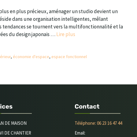
 plus en plus précieux, aménager un studio devient un
réside dans une organisation intelligentes, mêlant
es tendances se tournent vers la multifonctionnalité et la
irées du design japonais …
Lire plus
térieur
,
économie d'espace
,
espace fonctionnel
ices
Contact
AN DE MAISON
Téléphone: 06 23 16 47 44
VI DE CHANTIER
Email: