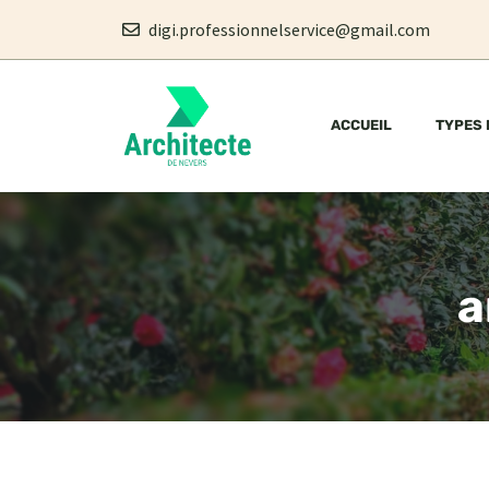
Aller
digi.professionnelservice@gmail.com
au
contenu
ACCUEIL
TYPES 
a