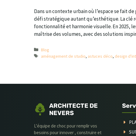
Dans un contexte urbain où l’espace se fait de
défi stratégique autant qu’esthétique. La clé 
fonctionnalité et harmonie visuelle. En 2025, l
maîtrise des volumes, avec des solutions insp
Catégories
Blog
Étiquettes
aménagement de studio
,
astuces déco
,
design d'in
ARCHITECTE DE
Serv
NEVERS
PL
L'équipe de choc pour remplir vos
SUI
besoins pour innover , construire et