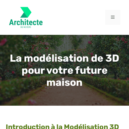
Aller
au
contenu
MENU
La modélisation de 3D
pour votre future
maison
Introduction à la Modélisation 3D