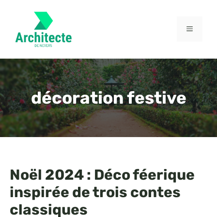
Aller
au
contenu
MENU
décoration festive
Noël 2024 : Déco féerique
inspirée de trois contes
classiques