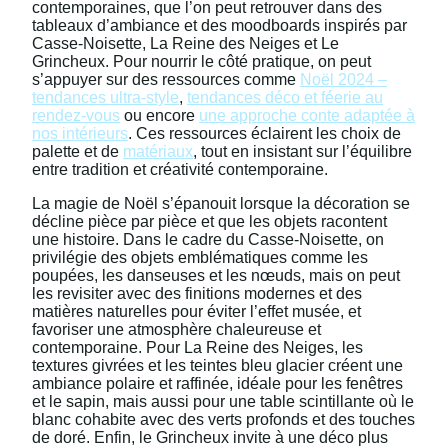
contemporaines, que l’on peut retrouver dans des
tableaux d’ambiance et des moodboards inspirés par
Casse-Noisette, La Reine des Neiges et Le
Grincheux. Pour nourrir le côté pratique, on peut
s’appuyer sur des ressources comme
Noël 2024 –
tendances ultra-style
,
tendances déco et féerie au
rendez-vous
ou encore
une approche conte adaptée à
nos intérieurs
. Ces ressources éclairent les choix de
palette et de
matériaux
, tout en insistant sur l’équilibre
entre tradition et créativité contemporaine.
La magie de Noël s’épanouit lorsque la décoration se
décline pièce par pièce et que les objets racontent
une histoire. Dans le cadre du Casse-Noisette, on
privilégie des objets emblématiques comme les
poupées, les danseuses et les nœuds, mais on peut
les revisiter avec des finitions modernes et des
matières naturelles pour éviter l’effet musée, et
favoriser une atmosphère chaleureuse et
contemporaine. Pour La Reine des Neiges, les
textures givrées et les teintes bleu glacier créent une
ambiance polaire et raffinée, idéale pour les fenêtres
et le sapin, mais aussi pour une table scintillante où le
blanc cohabite avec des verts profonds et des touches
de doré. Enfin, le Grincheux invite à une déco plus