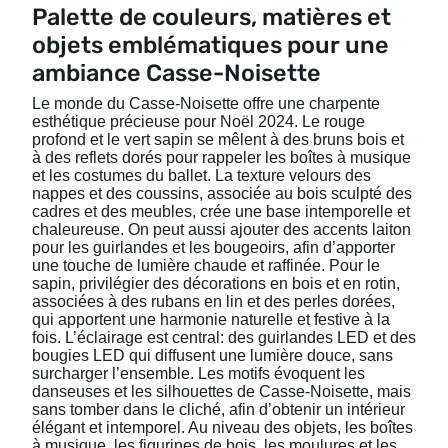
Palette de couleurs, matières et
objets emblématiques pour une
ambiance Casse-Noisette
Le monde du Casse-Noisette offre une charpente
esthétique précieuse pour Noël 2024. Le rouge
profond et le vert sapin se mêlent à des bruns bois et
à des reflets dorés pour rappeler les boîtes à musique
et les costumes du ballet. La texture velours des
nappes et des coussins, associée au bois sculpté des
cadres et des meubles, crée une base intemporelle et
chaleureuse. On peut aussi ajouter des accents laiton
pour les guirlandes et les bougeoirs, afin d’apporter
une touche de lumière chaude et raffinée. Pour le
sapin, privilégier des décorations en bois et en rotin,
associées à des rubans en lin et des perles dorées,
qui apportent une harmonie naturelle et festive à la
fois. L’éclairage est central: des guirlandes LED et des
bougies LED qui diffusent une lumière douce, sans
surcharger l’ensemble. Les motifs évoquent les
danseuses et les silhouettes de Casse-Noisette, mais
sans tomber dans le cliché, afin d’obtenir un intérieur
élégant et intemporel. Au niveau des objets, les boîtes
à musique, les figurines de bois, les moulures et les