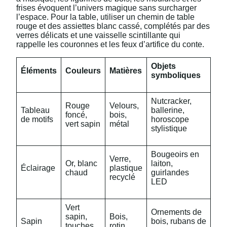
frises évoquent l’univers magique sans surcharger
l’espace. Pour la table, utiliser un chemin de table
rouge et des assiettes blanc cassé, complétés par des
verres délicats et une vaisselle scintillante qui
rappelle les couronnes et les feux d’artifice du conte.
Objets
Éléments
Couleurs
Matières
symboliques
Nutcracker,
Rouge
Velours,
Tableau
ballerine,
foncé,
bois,
de motifs
horoscope
vert sapin
métal
stylistique
Bougeoirs en
Verre,
Or, blanc
laiton,
Éclairage
plastique
chaud
guirlandes
recyclé
LED
Vert
Ornements de
sapin,
Bois,
Sapin
bois, rubans de
touches
rotin