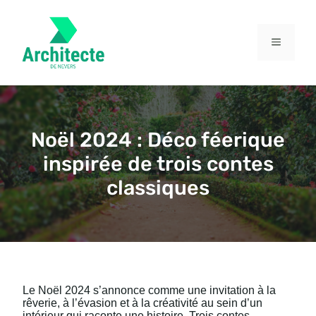
Aller
au
contenu
MENU
Noël 2024 : Déco féerique
inspirée de trois contes
classiques
Le Noël 2024 s’annonce comme une invitation à la
rêverie, à l’évasion et à la créativité au sein d’un
intérieur qui raconte une histoire. Trois contes