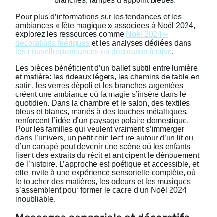
blanches, lampes d’appoint bleues.
Pour plus d’informations sur les tendances et les
ambiances « fête magique » associées à Noël 2024,
explorez les ressources comme
Noël 2024 –
décorations féériques
et les analyses dédiées dans
les nouvelles tendances en décoration festive
.
Les pièces bénéficient d’un ballet subtil entre lumière
et matière: les rideaux légers, les chemins de table en
satin, les verres dépoli et les branches argentées
créent une ambiance où la magie s’insère dans le
quotidien. Dans la chambre et le salon, des textiles
bleus et blancs, mariés à des touches métalliques,
renforcent l’idée d’un paysage polaire domestique.
Pour les familles qui veulent vraiment s’immerger
dans l’univers, un petit coin lecture autour d’un lit ou
d’un canapé peut devenir une scène où les enfants
lisent des extraits du récit et anticipent le dénouement
de l’histoire. L’approche est poétique et accessible, et
elle invite à une expérience sensorielle complète, où
le toucher des matières, les odeurs et les musiques
s’assemblent pour former le cadre d’un Noël 2024
inoubliable.