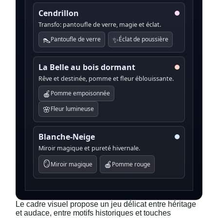
Cendrillon
Transfo: pantoufle de verre, magie et éclat.
👠
✨
Pantoufle de verre
Éclat de poussière
La Belle au bois dormant
Rêve et destinée, pomme et fleur éblouissante.
🍎
Pomme empoisonnée
🌸
Fleur lumineuse
Blanche-Neige
Miroir magique et pureté hivernale.
🪞
🍎
Miroir magique
Pomme rouge
Le cadre visuel propose un jeu délicat entre héritage
et audace, entre motifs historiques et touches