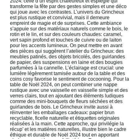
2024: celle d’un esprit chaleureux et espiègle qui
transforme la fête par des gestes simples et une déco
qui joue avec les contrastes. L’univers du Grincheux
est plus rustique et convivial, mais il demeure
empreint de magie et de surprises. Cette ambiance
s’appuie sur des matériaux naturels comme le bois, le
rotin et le lin, et sur des couleurs chaudes: caramel,
vert sapin profond et touches de cuivre ou de laiton
pour les accents lumineux. On peut mettre en avant
des pièces qui suggèrent l’atelier du Grincheux: des
meubles patinés, des objets bricolés, des guirlandes
de papier, des suspensions en laine et des bougies
parfumées à la cannelle. L’éclairage est crucial: une
lumière légèrement tamisée autour de la table et des
coins cosy favorise le sentiment de cocooning. Pour la
table de Noël 2024, on peut combiner une nappe
rustique avec une vaisselle en vaisselle simple et des
verres clairs, tout en ajoutant des éléments ludiques
comme des mini-bouquets de fleurs séchées et des
guirlandes de bois. Le Grincheux invite aussi à
réinventer les emballages cadeaux: papier brun
recyclable, ficelle naturelle et étiquettes originales
réalisées à la main. Cette approche, qui privilégie la
récup’ et les matières naturelles, illustre bien le cadre
éthique et durable de Noël 2024 tout en apportant