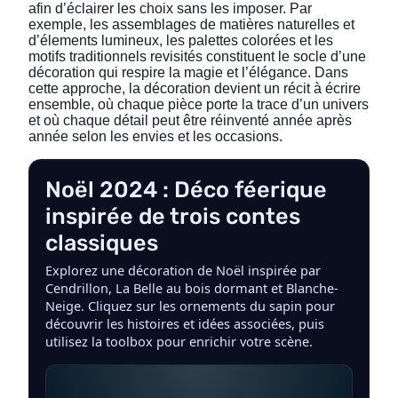
afin d’éclairer les choix sans les imposer. Par
exemple, les assemblages de matières naturelles et
d’élements lumineux, les palettes colorées et les
motifs traditionnels revisités constituent le socle d’une
décoration qui respire la magie et l’élégance. Dans
cette approche, la décoration devient un récit à écrire
ensemble, où chaque pièce porte la trace d’un univers
et où chaque détail peut être réinventé année après
année selon les envies et les occasions.
Noël 2024 : Déco féerique
inspirée de trois contes
classiques
Explorez une décoration de Noël inspirée par
Cendrillon, La Belle au bois dormant et Blanche-
Neige. Cliquez sur les ornements du sapin pour
découvrir les histoires et idées associées, puis
utilisez la toolbox pour enrichir votre scène.