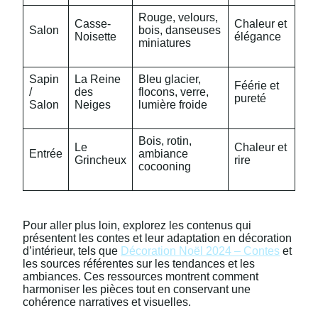
Rouge, velours,
Casse-
Chaleur et
Salon
bois, danseuses
Noisette
élégance
miniatures
Sapin
La Reine
Bleu glacier,
Féérie et
/
des
flocons, verre,
pureté
Salon
Neiges
lumière froide
Bois, rotin,
Le
Chaleur et
Entrée
ambiance
Grincheux
rire
cocooning
Pour aller plus loin, explorez les contenus qui
présentent les contes et leur adaptation en décoration
d’intérieur, tels que
Décoration Noël 2024 – Contes
et
les sources référentes sur les tendances et les
ambiances. Ces ressources montrent comment
harmoniser les pièces tout en conservant une
cohérence narratives et visuelles.