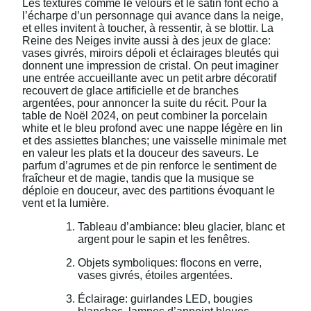
Les textures comme le velours et le satin font écho à
l’écharpe d’un personnage qui avance dans la neige,
et elles invitent à toucher, à ressentir, à se blottir. La
Reine des Neiges invite aussi à des jeux de glace:
vases givrés, miroirs dépoli et éclairages bleutés qui
donnent une impression de cristal. On peut imaginer
une entrée accueillante avec un petit arbre décoratif
recouvert de glace artificielle et de branches
argentées, pour annoncer la suite du récit. Pour la
table de Noël 2024, on peut combiner la porcelain
white et le bleu profond avec une nappe légère en lin
et des assiettes blanches; une vaisselle minimale met
en valeur les plats et la douceur des saveurs. Le
parfum d’agrumes et de pin renforce le sentiment de
fraîcheur et de magie, tandis que la musique se
déploie en douceur, avec des partitions évoquant le
vent et la lumière.
Tableau d’ambiance: bleu glacier, blanc et
argent pour le sapin et les fenêtres.
Objets symboliques: flocons en verre,
vases givrés, étoiles argentées.
Éclairage: guirlandes LED, bougies