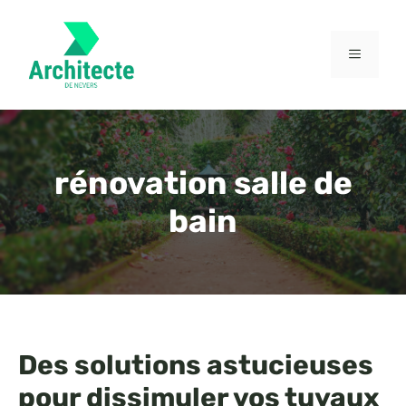
Aller
au
contenu
MENU
rénovation salle de
bain
Des solutions astucieuses
pour dissimuler vos tuyaux