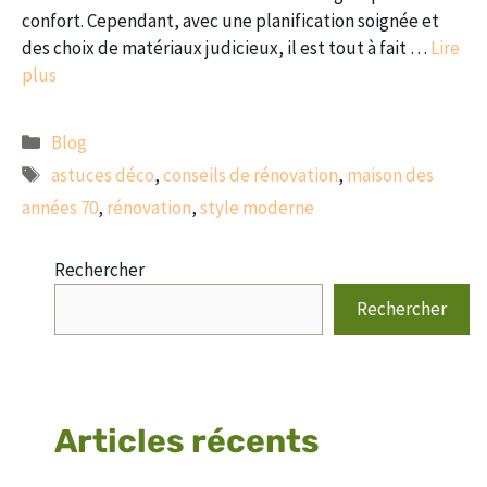
confort. Cependant, avec une planification soignée et
des choix de matériaux judicieux, il est tout à fait …
Lire
plus
Catégories
Blog
Étiquettes
astuces déco
,
conseils de rénovation
,
maison des
années 70
,
rénovation
,
style moderne
Rechercher
Rechercher
Articles récents