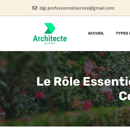
Aller
digi.professionnelservice@gmail.com
au
contenu
ACCUEIL
TYPES 
Le Rôle Essenti
C