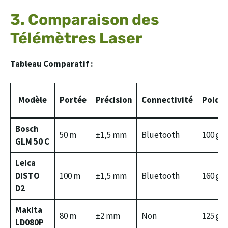
3. Comparaison des
Télémètres Laser
Tableau Comparatif :
Modèle
Portée
Précision
Connectivité
Poids
Bosch
50 m
±1,5 mm
Bluetooth
100 g
GLM 50 C
Leica
DISTO
100 m
±1,5 mm
Bluetooth
160 g
D2
Makita
80 m
±2 mm
Non
125 g
LD080P