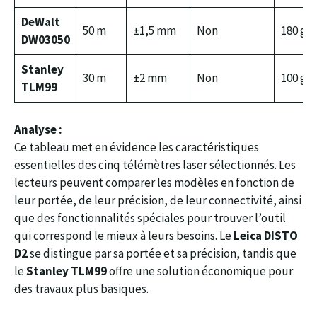
DeWalt
50 m
±1,5 mm
Non
180 g
DW03050
Stanley
30 m
±2 mm
Non
100 g
TLM99
Analyse :
Ce tableau met en évidence les caractéristiques
essentielles des cinq télémètres laser sélectionnés. Les
lecteurs peuvent comparer les modèles en fonction de
leur portée, de leur précision, de leur connectivité, ainsi
que des fonctionnalités spéciales pour trouver l’outil
qui correspond le mieux à leurs besoins. Le
Leica DISTO
D2
se distingue par sa portée et sa précision, tandis que
le
Stanley TLM99
offre une solution économique pour
des travaux plus basiques.