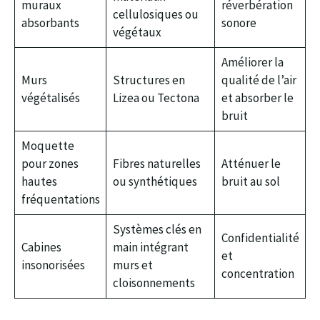
muraux
réverbération
cellulosiques ou
absorbants
sonore
végétaux
Améliorer la
Murs
Structures en
qualité de l’air
végétalisés
Lizea ou Tectona
et absorber le
bruit
Moquette
pour zones
Fibres naturelles
Atténuer le
hautes
ou synthétiques
bruit au sol
fréquentations
Systèmes clés en
Confidentialité
Cabines
main intégrant
et
insonorisées
murs et
concentration
cloisonnements